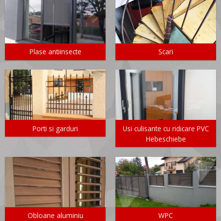
Plase antiinsecte
Scari
Porti si garduri
Usi culisante cu ridicare PVC
Hebeschiebe
Obloane aluminiu
WPC