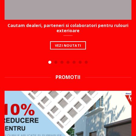
Cautam dealeri, parteneri si colaboratori pentru rulouri
exterioare
VEZI NOUTATI
PROMOTII