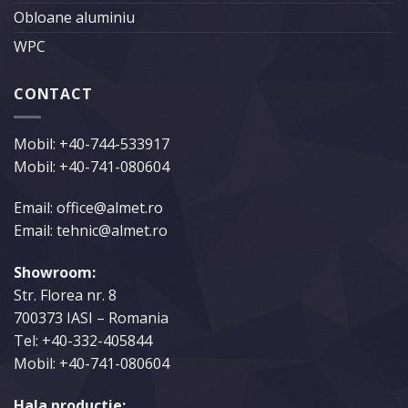
Obloane aluminiu
WPC
CONTACT
Mobil:
+40-744-533917
Mobil:
+40-741-080604
Email: office@almet.ro
Email: tehnic@almet.ro
Showroom:
Str. Florea nr. 8
700373 IASI – Romania
Tel:
+40-332-405844
Mobil:
+40-741-080604
Hala productie: