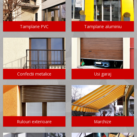
Tamplarie PVC
Tamplarie aluminiu
Confectii metalice
Usi garaj
Rulouri exterioare
Marchize