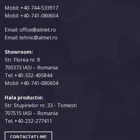
Mobil:
+40-744-533917
Mobil:
+40-741-080604
Email: office@almet.ro
Email: tehnic@almet.ro
Showroom:
Str. Florea nr. 8
700373 IASI – Romania
Tel:
+40-332-405844
Mobil:
+40-741-080604
Hala productie:
Str. Stupinelor nr. 33 - Tomesti
707515 IASI – Romania
Tel:
+40-232-277411
CONTACTATI-NE!