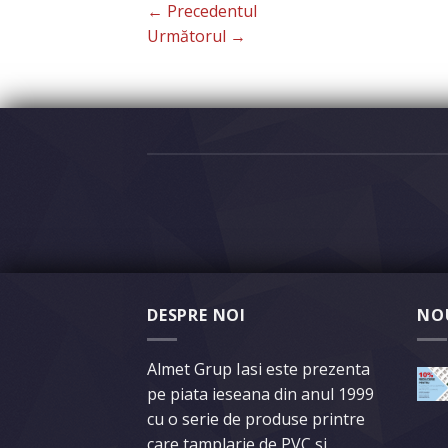
←
Precedentul
Următorul
→
DESPRE NOI
NO
Almet Grup Iasi este prezenta
pe piata ieseana din anul 1999
cu o serie de produse printre
care tamplarie de PVC si