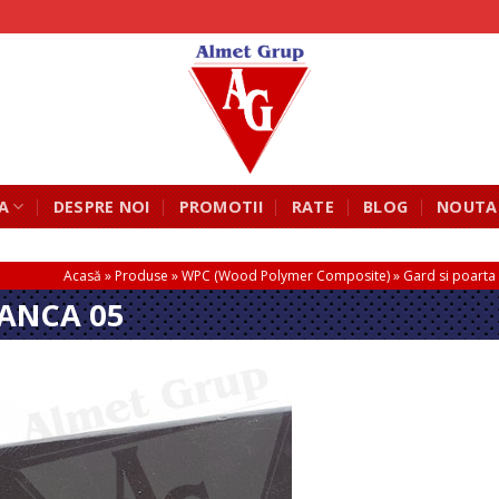
A
DESPRE NOI
PROMOTII
RATE
BLOG
NOUTA
Acasă
»
Produse
»
WPC (Wood Polymer Composite)
»
Gard si poart
ANCA 05