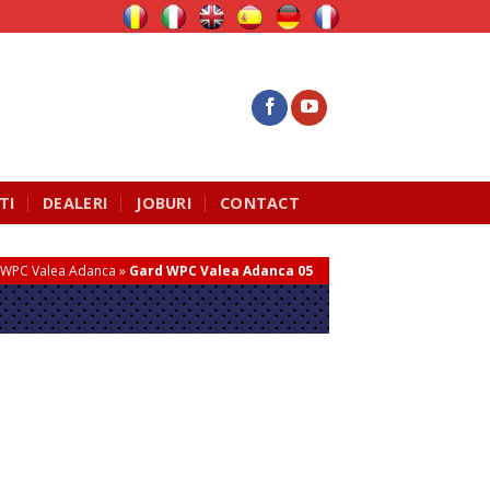
TI
DEALERI
JOBURI
CONTACT
a WPC Valea Adanca
»
Gard WPC Valea Adanca 05