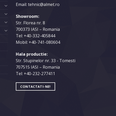
Email: tehnic@almet.ro
Showroom:
Str. Florea nr. 8
700373 IASI – Romania
Tel:
+40-332-405844
Mobil:
+40-741-080604
Hala productie:
C
Str. Stupinelor nr. 33 - Tomesti
707515 IASI – Romania
Tel:
+40-232-277411
CONTACTATI-NE!