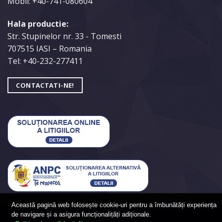
Mobil:
+40-741-080604
Hala productie:
Str. Stupinelor nr. 33 - Tomesti
707515 IASI – Romania
Tel:
+40-232-277411
CONTACTATI-NE!
Această pagină web folosește cookie-uri pentru a îmbunătăți experiența
de navigare și a asigura funcționalițăți adiționale.
Webdesign by
CRYO