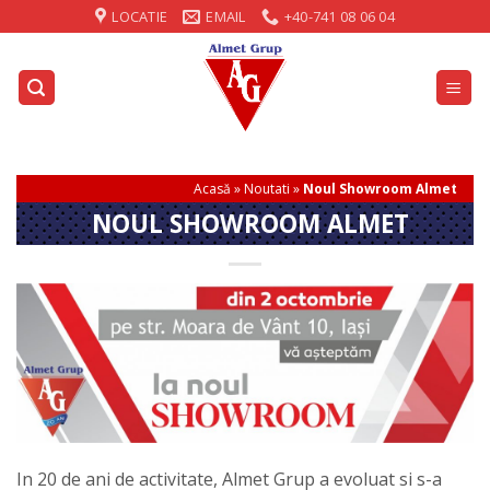
Skip
LOCATIE
EMAIL
+40-741 08 06 04
to
content
Acasă
»
Noutati
»
Noul Showroom Almet
NOUL SHOWROOM ALMET
In 20 de ani de activitate, Almet Grup a evoluat si s-a