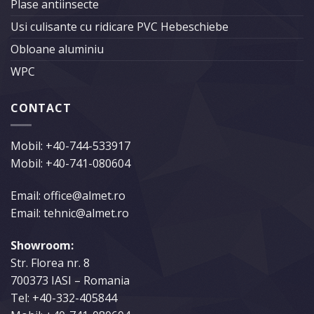
Plase antiinsecte
Usi culisante cu ridicare PVC Hebeschiebe
Obloane aluminiu
WPC
CONTACT
Mobil:
+40-744-533917
Mobil:
+40-741-080604
Email: office@almet.ro
Email: tehnic@almet.ro
Showroom:
Str. Florea nr. 8
700373 IASI – Romania
Tel:
+40-332-405844