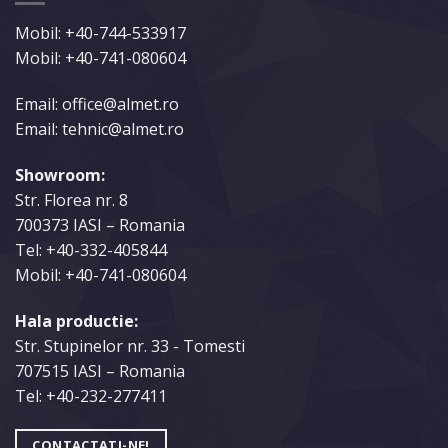
Mobil:
+40-744-533917
Mobil:
+40-741-080604
Email: office@almet.ro
Email: tehnic@almet.ro
Showroom:
Str. Florea nr. 8
700373 IASI – Romania
Tel:
+40-332-405844
Mobil:
+40-741-080604
Hala productie:
Str. Stupinelor nr. 33 - Tomesti
707515 IASI – Romania
Tel:
+40-232-277411
CONTACTATI-NE!