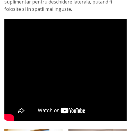
suplimentar pentru deschidere laterala, putand fi
folosite si in spatii mai inguste.