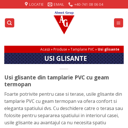
Skip
LOCATIE
EMAIL
+40-741 08 06 04
to
content
Acasă
»
Produse
»
Tamplarie PVC
»
Usi glisante
USI GLISANTE
Usi glisante din tamplarie PVC cu geam
termopan
Foarte potrivite pentru case si terase, usile glisante din
tamplarie PVC cu geam termopan va ofera confort si
eleganta spatiului dvs. Cu deschidere catre o terasa sau
folosite pentru separarea spatiului in interiorul casei,
usile glisante au avantajul ca nu necesita spatiu