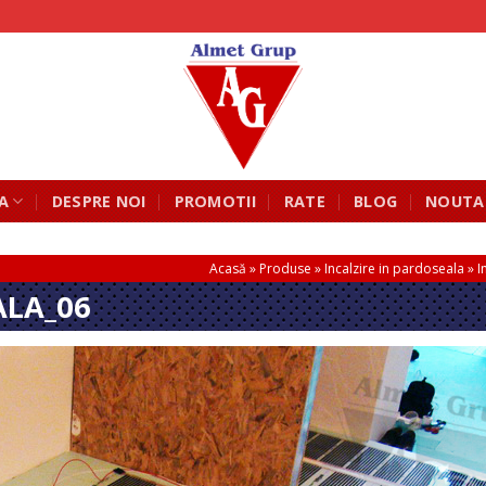
A
DESPRE NOI
PROMOTII
RATE
BLOG
NOUTA
Acasă
»
Produse
»
Incalzire in pardoseala
»
I
ALA_06