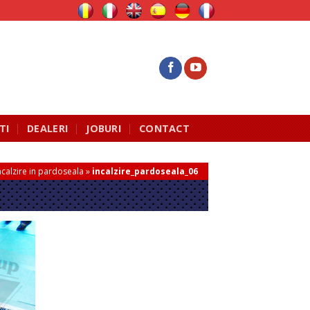
TI
DEALERI
JOBURI
CONTACT
ncalzire in pardoseala
»
incalzire_pardoseala_06