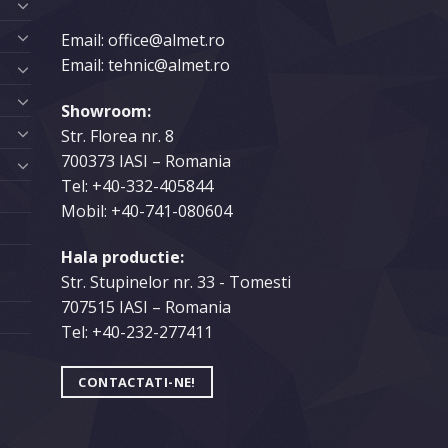
Email: office@almet.ro
Email: tehnic@almet.ro
Showroom:
Str. Florea nr. 8
700373 IASI – Romania
Tel:
+40-332-405844
Mobil:
+40-741-080604
Hala productie:
C
Str. Stupinelor nr. 33 - Tomesti
707515 IASI – Romania
Tel:
+40-232-277411
CONTACTATI-NE!