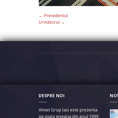
←
Precedentul
Următorul
→
DESPRE NOI
NO
Almet Grup Iasi este prezenta
pe piata ieseana din anul 1999