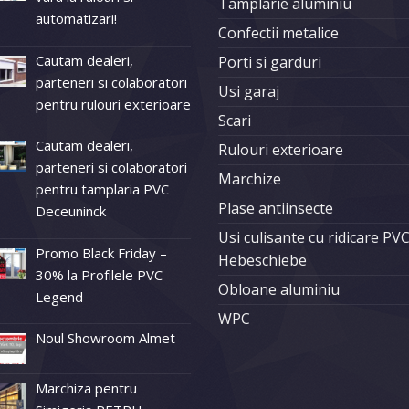
Tamplarie aluminiu
automatizari!
Confectii metalice
Cautam dealeri,
Porti si garduri
parteneri si colaboratori
Usi garaj
pentru rulouri exterioare
Scari
Cautam dealeri,
Rulouri exterioare
parteneri si colaboratori
Marchize
pentru tamplaria PVC
Plase antiinsecte
Deceuninck
Usi culisante cu ridicare PV
Promo Black Friday –
Hebeschiebe
30% la Profilele PVC
Obloane aluminiu
Legend
WPC
Noul Showroom Almet
Marchiza pentru