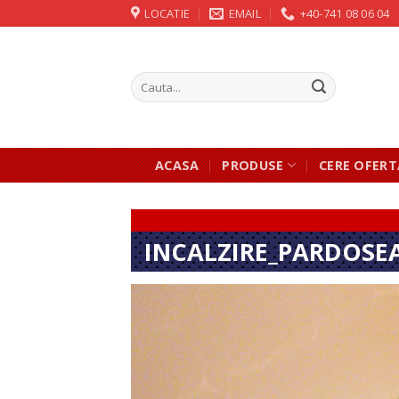
Skip
LOCATIE
EMAIL
+40-741 08 06 04
to
content
ACASA
PRODUSE
CERE OFERT
INCALZIRE_PARDOSE