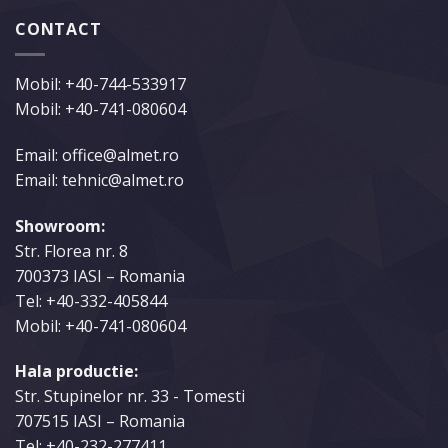
CONTACT
Mobil:
+40-744-533917
Mobil:
+40-741-080604
Email: office@almet.ro
Email: tehnic@almet.ro
Showroom:
Str. Florea nr. 8
700373 IASI – Romania
Tel:
+40-332-405844
Mobil:
+40-741-080604
Hala productie:
Str. Stupinelor nr. 33 - Tomesti
707515 IASI – Romania
Tel:
+40-232-277411